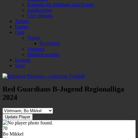
Kalender für Spieltage und Events
Spielberichte
Live Streams
Tickets
Partner
Club
Verein
Recruiting
Vorstand
Mitglied werden
Kontakt
Shop
Red Guardians B-Jugend Regionalliga
2024
70
Bo Mikkel