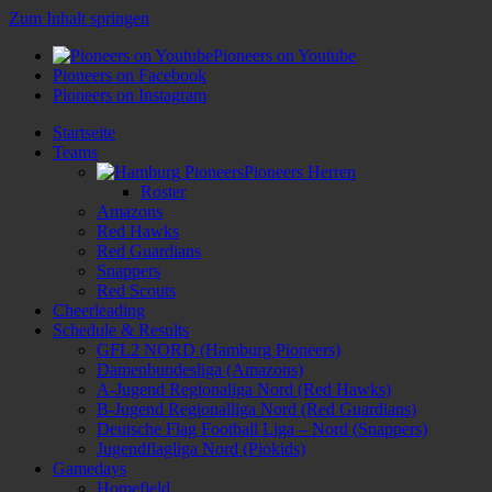
Zum Inhalt springen
Pioneers on Youtube
Pioneers on Facebook
Pioneers on Instagram
Startseite
Teams
Pioneers Herren
Roster
Amazons
Red Hawks
Red Guardians
Snappers
Red Scouts
Cheerleading
Schedule & Results
GFL2 NORD (Hamburg Pioneers)
Damenbundesliga (Amazons)
A-Jugend Regionaliga Nord (Red Hawks)
B-Jugend Regionalliga Nord (Red Guardians)
Deutsche Flag Football Liga – Nord (Snappers)
Jugendflagliga Nord (Piokids)
Gamedays
Homefield