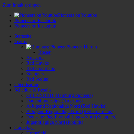
Zum Inhalt springen
Pioneers on Youtube
Pioneers on Facebook
Pioneers on Instagram
Startseite
Teams
Pioneers Herren
Roster
Amazons
Red Hawks
Red Guardians
Snappers
Red Scouts
Cheerleading
Schedule & Results
GFL2 NORD (Hamburg Pioneers)
Damenbundesliga (Amazons)
A-Jugend Regionaliga Nord (Red Hawks)
B-Jugend Regionalliga Nord (Red Guardians)
Deutsche Flag Football Liga – Nord (Snappers)
Jugendflagliga Nord (Piokids)
Gamedays
Homefield