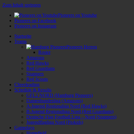
Zum Inhalt springen
Pioneers on Youtube
Pioneers on Facebook
Pioneers on Instagram
Startseite
Teams
Pioneers Herren
Roster
Amazons
Red Hawks
Red Guardians
Snappers
Red Scouts
Cheerleading
Schedule & Results
GFL2 NORD (Hamburg Pioneers)
Damenbundesliga (Amazons)
A-Jugend Regionaliga Nord (Red Hawks)
B-Jugend Regionalliga Nord (Red Guardians)
Deutsche Flag Football Liga – Nord (Snappers)
Jugendflagliga Nord (Piokids)
Gamedays
Homefield