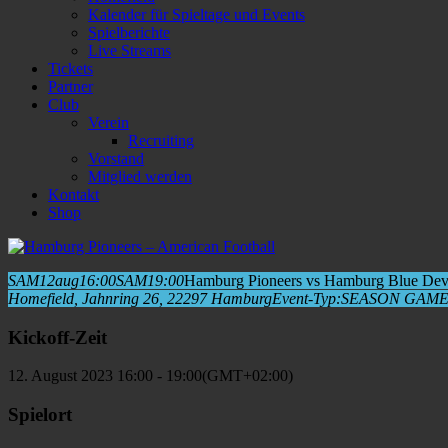
Kalender für Spieltage und Events
Spielberichte
Live Streams
Tickets
Partner
Club
Verein
Recruiting
Vorstand
Mitglied werden
Kontakt
Shop
SAM
12
aug
16:00
SAM
19:00
Hamburg Pioneers vs Hamburg Blue Dev
Homefield
, Jahnring 26, 22297 Hamburg
Event-Typ:
SEASON GAM
Kickoff-Zeit
12. August 2023 16:00 - 19:00
(GMT+02:00)
Spielort