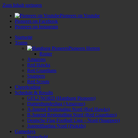
Zum Inhalt springen
Pioneers on Youtube
Pioneers on Facebook
Pioneers on Instagram
Startseite
Teams
Pioneers Herren
Roster
Amazons
Red Hawks
Red Guardians
Snappers
Red Scouts
Cheerleading
Schedule & Results
GFL2 NORD (Hamburg Pioneers)
Damenbundesliga (Amazons)
A-Jugend Regionaliga Nord (Red Hawks)
B-Jugend Regionalliga Nord (Red Guardians)
Deutsche Flag Football Liga – Nord (Snappers)
Jugendflagliga Nord (Piokids)
Gamedays
Homefield