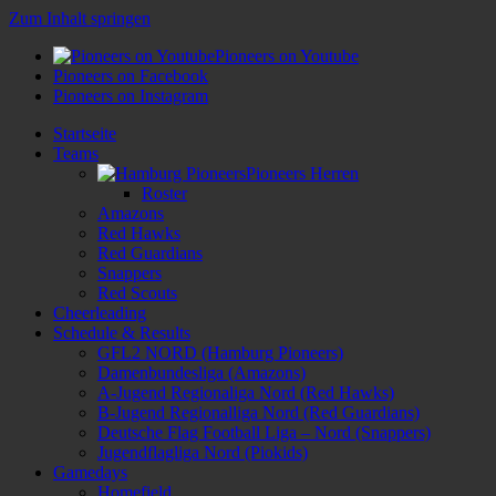
Zum Inhalt springen
Pioneers on Youtube
Pioneers on Facebook
Pioneers on Instagram
Startseite
Teams
Pioneers Herren
Roster
Amazons
Red Hawks
Red Guardians
Snappers
Red Scouts
Cheerleading
Schedule & Results
GFL2 NORD (Hamburg Pioneers)
Damenbundesliga (Amazons)
A-Jugend Regionaliga Nord (Red Hawks)
B-Jugend Regionalliga Nord (Red Guardians)
Deutsche Flag Football Liga – Nord (Snappers)
Jugendflagliga Nord (Piokids)
Gamedays
Homefield