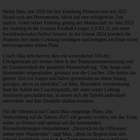
Stefan Mau, seit 2020 bei den Hamburg Pioneers und seit 2021
Headcoach des Herrenteams, blickt auf eine erfolgreiche Zeit
zurück. Unter seiner Führung gelang der Mannschaft im Jahr 2023
der Aufstieg in die German Football League 2 (GFL2), mit einer
beeindruckenden Perfect Season. In der Saison 2024 konnten die
Pioneers ihre starke Leistung bestätigen und belegten am Ende einen
hervorragenden dritten Platz.
Coach Mau hebt hervor, dass ein wesentlicher Teil des
Erfolgsrezepts der letzten Jahre in der Teamzusammensetzung und
im Zusammenhalt der gesamten Mannschaft lag. “Die Jungs sind
füreinander eingestanden, genauso wie die Coaches. Alle hatten das
gleiche Ziel vor Augen und haben gemeinsam an einem Strang
gezogen, um es zu erreichen”, so Mau. Besondere Anerkennung
fand die Arbeit des Coachingstaffs, der unter seiner Leitung
Strukturen geschaffen hat, in denen sich die Spieler individuell
entwickeln und ihre Disziplin stärken konnten.
Für die Offseason hat Coach Mau ehrgeizige Pläne. Die
Vorbereitung auf die Saison 2025 soll genutzt werden, um das Team
weiter zu formen und optimal auf die kommenden
Herausforderungen einzustimmen. „Dennoch ist die Offseason
immer eine Wundertüte“, sagt Mau, „denn zu Beginn lässt sich
schwer abschätzen, wie sich das Team personell entwickelt und