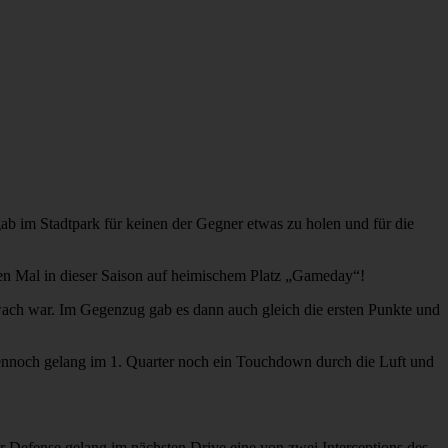
ab im Stadtpark für keinen der Gegner etwas zu holen und für die
en Mal in dieser Saison auf heimischem Platz „Gameday“!
wach war. Im Gegenzug gab es dann auch gleich die ersten Punkte und
 Dennoch gelang im 1. Quarter noch ein Touchdown durch die Luft und
 Defense gelang im nächsten Drive eine von zwei Interceptions des