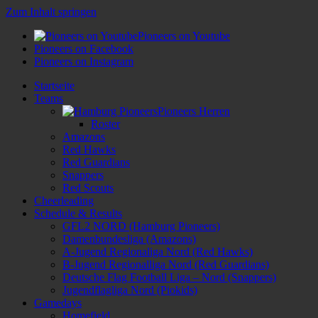
Zum Inhalt springen
Pioneers on Youtube
Pioneers on Facebook
Pioneers on Instagram
Startseite
Teams
Pioneers Herren
Roster
Amazons
Red Hawks
Red Guardians
Snappers
Red Scouts
Cheerleading
Schedule & Results
GFL2 NORD (Hamburg Pioneers)
Damenbundesliga (Amazons)
A-Jugend Regionaliga Nord (Red Hawks)
B-Jugend Regionalliga Nord (Red Guardians)
Deutsche Flag Football Liga – Nord (Snappers)
Jugendflagliga Nord (Piokids)
Gamedays
Homefield