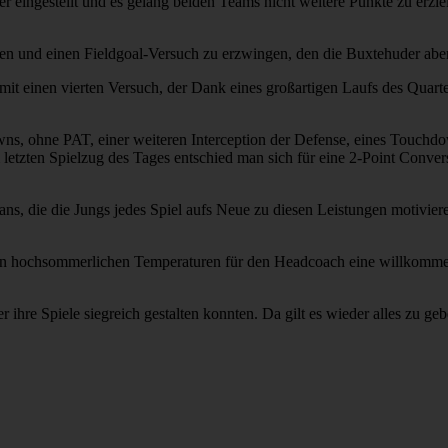
sser eingestellt und es gelang beiden Teams nicht weitere Punkte zu erzi
pen und einen Fieldgoal-Versuch zu erzwingen, den die Buxtehuder abe
 einen vierten Versuch, der Dank eines großartigen Laufs des Quarte
wns, ohne PAT, einer weiteren Interception der Defense, eines Touchdo
etzten Spielzug des Tages entschied man sich für eine 2-Point Conve
 Fans, die die Jungs jedes Spiel aufs Neue zu diesen Leistungen motiv
sen hochsommerlichen Temperaturen für den Headcoach eine willkommene
ihre Spiele siegreich gestalten konnten. Da gilt es wieder alles zu geb