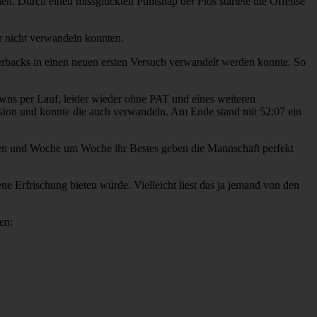
elen. Durch einen missglückten Puntsnap der Pios startete die Offense
r nicht verwandeln konnten.
rbacks in einen neuen ersten Versuch verwandelt werden konnte. So
wns per Lauf, leider wieder ohne PAT und eines weiteren
rsion und konnte die auch verwandeln. Am Ende stand mit 52:07 ein
ieren und Woche um Woche ihr Bestes geben die Mannschaft perfekt
 Erfrischung bieten würde. Vielleicht liest das ja jemand von den
en: