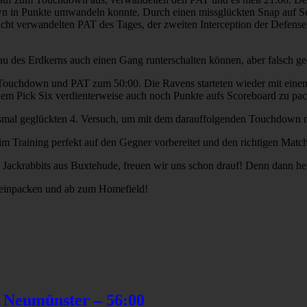
own in Punkte umwandeln konnte. Durch einen missglückten Snap auf Sei
icht verwandelten PAT des Tages, der zweiten Interception der Def
 des Erdkerns auch einen Gang runterschalten können, aber falsch ge
m Touchdown und PAT zum 50:00. Die Ravens starteten wieder mit eine
em Pick Six verdienterweise auch noch Punkte aufs Scoreboard zu pa
iesmal geglückten 4. Versuch, um mit dem darauffolgenden Touchdown 
m Training perfekt auf den Gegner vorbereitet und den richtigen Match
ackrabbits aus Buxtehude, freuen wir uns schon drauf! Denn dann hei
 einpacken und ab zum Homefield!
n Neumünster – 56:00