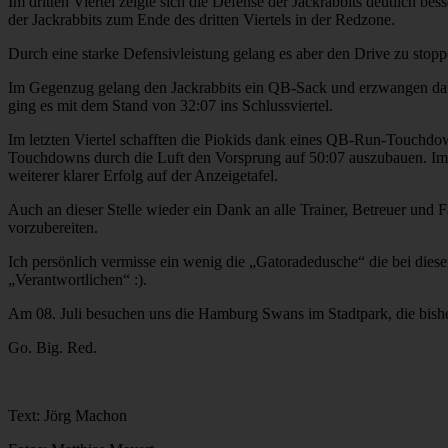
Im dritten Viertel zeigte sich die Defense der Jackrabbits deutlich be
der Jackrabbits zum Ende des dritten Viertels in der Redzone.
Durch eine starke Defensivleistung gelang es aber den Drive zu stop
Im Gegenzug gelang den Jackrabbits ein QB-Sack und erzwangen damit
ging es mit dem Stand von 32:07 ins Schlussviertel.
Im letzten Viertel schafften die Piokids dank eines QB-Run-Touchdo
Touchdowns durch die Luft den Vorsprung auf 50:07 auszubauen. Im l
weiterer klarer Erfolg auf der Anzeigetafel.
Auch an dieser Stelle wieder ein Dank an alle Trainer, Betreuer und
vorzubereiten.
Ich persönlich vermisse ein wenig die „Gatoradedusche“ die bei die
„Verantwortlichen“ :).
Am 08. Juli besuchen uns die Hamburg Swans im Stadtpark, die bisher 
Go. Big. Red.
Text: Jörg Machon