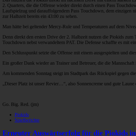
2. Quarters, die die Offense wieder direkt durch einen Pass Touchd
Laufspielzug und darauffolgendem Pass Touchdown, dem einzigen n
zur Halbzeit bereits ein 43:00 zu sehen.
Man hätte bei geltender Mercy-Rule und Temperaturen auf dem Niveau
Denn direkt den ersten Drive der 2. Halbzeit nutzen die Piokids zu
Touchdown nebst verwandeltem PAT. Die Defense schaffte es mit ein
Den Schlusspunkt setzte die Offense mit einem ausgespielten und d
Ein großer Dank wieder an Trainer und Betreuer, die die Mannschaft i
Am kommenden Sonntag steigt im Stadtpark das Rückspiel gegen die J
„Dieser Platz ist unser Revier…“, also Sonnencreme und gute Laune
Go. Big. Red. (jm)
Piokids
Spielberichte
Erneuter Auswärtserfolg für die Piokids i