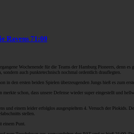
ie Ravens 71:00
as vergangene Wochenende für die Teams der Hamburg Pioneers, denn es g
en, sondern auch punktetechnisch nochmal ordentlich drauflegten.
n in den ersten beiden Spielen überzeugenden Jungs hieß es zum erst
 merkte schon, dass unsere Defense wieder super eingestellt und hell
avens und einem leider erfolglos ausgespieltem 4. Versuch der Piokids.
bschnitts stellen.
it einem Punt.
 Lauf zum Touchdown aus, verwandelten den PAT und es hieß 21:00. Der