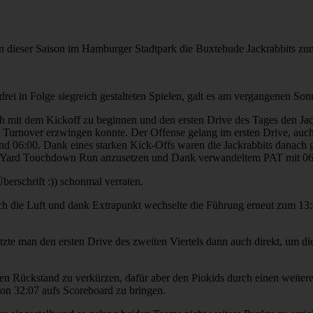
n dieser Saison im Hamburger Stadtpark die Buxtehude Jackrabbits zu
ei in Folge siegreich gestalteten Spielen, galt es am vergangenen Son
 mit dem Kickoff zu beginnen und den ersten Drive des Tages den Jack
n Turnover erzwingen konnte. Der Offense gelang im ersten Drive, auch
 06:00. Dank eines starken Kick-Offs waren die Jackrabbits danach g
 98 Yard Touchdown Run anzusetzen und Dank verwandeltem PAT mit 06
Überschrift :)) schonmal verraten.
 die Luft und dank Extrapunkt wechselte die Führung erneut zum 13:07.
tzte man den ersten Drive des zweiten Viertels dann auch direkt, um 
 den Rückstand zu verkürzen, dafür aber den Piokids durch einen weit
on 32:07 aufs Scoreboard zu bringen.