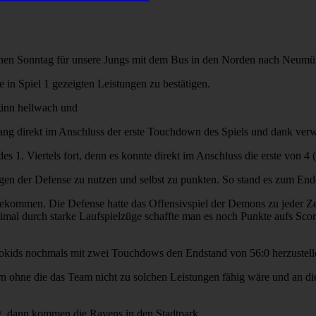
nen Sonntag für unsere Jungs mit dem Bus in den Norden nach Neumün
 in Spiel 1 gezeigten Leistungen zu bestätigen.
eginn hellwach und
ang direkt im Anschluss der erste Touchdown des Spiels und dank ver
s 1. Viertels fort, denn es konnte direkt im Anschluss die erste von 4 (
en der Defense zu nutzen und selbst zu punkten. So stand es zum Ende d
ekommen. Die Defense hatte das Offensivspiel der Demons zu jeder Zeit
eimal durch starke Laufspielzüge schaffte man es noch Punkte aufs Sco
 Piokids nochmals mit zwei Touchdows den Endstand von 56:0 herzustell
tern ohne die das Team nicht zu solchen Leistungen fähig wäre und an
g, dann kommen die Ravens in den Stadtpark.