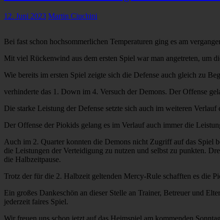
12. Juni 2023
Martin Ciuchini
Bei fast schon hochsommerlichen Temperaturen ging es am vergange
Mit viel Rückenwind aus dem ersten Spiel war man angetreten, um die
Wie bereits im ersten Spiel zeigte sich die Defense auch gleich zu B
verhinderte das 1. Down im 4. Versuch der Demons. Der Offense gel
Die starke Leistung der Defense setzte sich auch im weiteren Verlauf de
Der Offense der Piokids gelang es im Verlauf auch immer die Leistung
Auch im 2. Quarter konnten die Demons nicht Zugriff auf das Spiel b
die Leistungen der Verteidigung zu nutzen und selbst zu punkten. Dr
die Halbzeitpause.
Trotz der für die 2. Halbzeit geltenden Mercy-Rule schafften es die
Ein großes Dankeschön an dieser Stelle an Trainer, Betreuer und El
jederzeit faires Spiel.
Wir freuen uns schon jetzt auf das Heimspiel am kommenden Sonnta