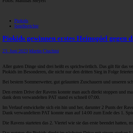
Fotos: Matthias Meyert
Piokids
Spielberichte
Piokids gewinnen erstes Heimspiel gegen d
23. Juni 2023
Martin Ciuchini
Aller guten Dinge sind drei heißt es sprichwörtlich. Das gilt für d
Piokids im Besonderen, die nicht nur den dritten Sieg in Folge feiert
Bei bestem Sommerwetter, gut gelaunten Zuschauern und unseren scho
Den ersten Drive der Ravens konnte man auch direkt stoppen und man
dank dem verwandelten PAT stand es schnell 07:00.
Im Verlauf entwickelte sich ein hin und her, darunter 2 Punts der R
Dank verwandeltem PAT konnte man auf 14:00 zum Ende des 1. Spiela
Die Ravens starteten das 2. Viertel wie sie das erste beendet hatten, m
Das nutzten die Piokids direkt im nächsten Drive mit einem starken