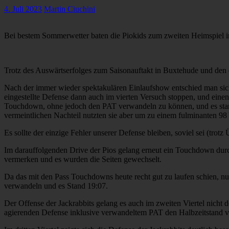
4. Juli 2023
Martin Ciuchini
Bei bestem Sommerwetter baten die Piokids zum zweiten Heimspiel i
Trotz des Auswärtserfolges zum Saisonauftakt in Buxtehude und den dr
Nach der immer wieder spektakulären Einlaufshow entschied man sich
eingestellte Defense dann auch im vierten Versuch stoppen, und eine
Touchdown, ohne jedoch den PAT verwandeln zu können, und es stand
vermeintlichen Nachteil nutzten sie aber um zu einem fulminanten
Es sollte der einzige Fehler unserer Defense bleiben, soviel sei (trotz 
Im darauffolgenden Drive der Pios gelang erneut ein Touchdown durch
vermerken und es wurden die Seiten gewechselt.
Da das mit den Pass Touchdowns heute recht gut zu laufen schien, nu
verwandeln und es Stand 19:07.
Der Offense der Jackrabbits gelang es auch im zweiten Viertel nicht
agierenden Defense inklusive verwandeltem PAT den Halbzeitstand v