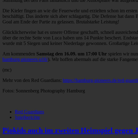
Stimmung bei den Fans fantastisch und die Atmosphäre war aufgeheiz
Die Kieler fingen an wie die Feuerwehr und erzielten schon im erst
beschäftigt. Das änderte sich aber schlagartig. Die Defense hat da
Goal am Ende der Partie zu gelassen. Brutalstarke Leistung!
Glücklicherweise hat es unsere Offense geschafft, schnell ausreiche
über die rechte Seite von Luca haben uns 14 Punkte beschert. Ends
wurde mit 5 Siegen und keiner Niederlage gewonnen. Großartige Leis
Am kommenden
Samstag den 16.09. um 17:00 Uhr
spielen wir nu
hamburg-pioneers-u16/
). Wir hoffen abermals auf die starke Fangeme
(mc)
Mehr von den Red Guardians:
https://hamburg-pioneers.de/red-guardi
Fotos: Sonnenberg Photography Hamburg
Red Guardians
Spielberichte
Piokids auch im zweiten Heimspiel gegen J