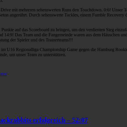
t.
en Drive mit mehreren sehenswerten Runs den Touchdown. 0:6! Unser T
nn Beton angerührt. Durch sehenswerte Tackles, einem Fumble Recovery
nd Punkte auf das Scoreboard zu bringen, um den verdienten Sieg einz
tand 14:9! Das Team und die Fangemeinde waren aus dem Häuschen und
tung der Spieler und des Trainerteams!!!
n im U16 Regionalliga Championship Game gegen die Hamburg Rookie
inde, um unser Team zu unterstützen.
ans/
ackrabbits erfolgreich – 52:07