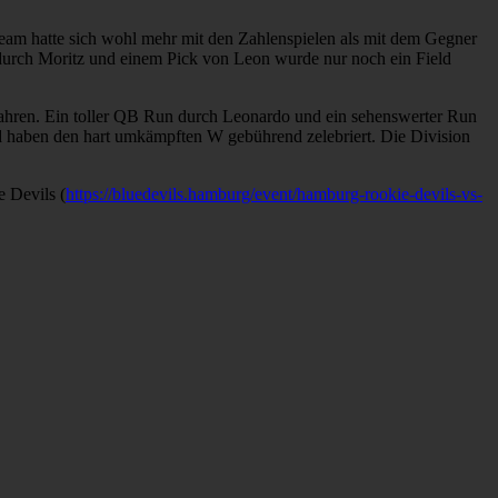
eam hatte sich wohl mehr mit den Zahlenspielen als mit dem Gegner
 durch Moritz und einem Pick von Leon wurde nur noch ein Field
ufahren. Ein toller QB Run durch Leonardo und ein sehenswerter Run
 haben den hart umkämpften W gebührend zelebriert. Die Division
 Devils (
https://bluedevils.hamburg/event/hamburg-rookie-devils-vs-